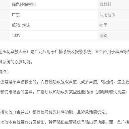
绿色环保材料
原材料
广东
适用范围
纸箱+泡沫
功率
100V
运输
定压功率放大器）是广泛应用于广播系统及报警系统，甚至应用于超声等
播系统的心脏功能。
特点：
放通常是单声道输出的，而普通功放是双声道（或多声道）输出的，这主
途和使用场合的差异，广播功放和功放对某些性能指标（如频响和失真度
广播功放（合并式）都有信号优先排序功能，且紧急话筒优先；
播功放本身就带有分区输出、钟声输出或警报信号输出等功能，而一些广播