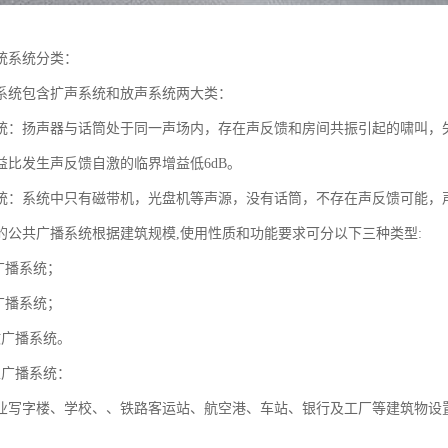
统系统分类：
系统包含扩声系统和放声系统两大类：
统：扬声器与话筒处于同一声场内，存在声反馈和房间共振引起的啸叫，
益比发生声反馈自激的临界增益低6dB。
统：系统中只有磁带机，光盘机等声源，没有话筒，不存在声反馈可能，
的公共广播系统根据建筑规模,使用性质和功能要求可分以下三种类型:
广播系统；
广播系统；
故广播系统。
性广播系统：
业写字楼、学校、、铁路客运站、航空港、车站、银行及工厂等建筑物设