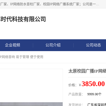
深圳市鼎尊时代科技有限公司主要从事：IP网络定压广播功放厂家、IP网络防水音柱厂家、校园IP网络广播系统厂家；公司是一家集研发、生产、销售公共广播器材于一体的现代电子科技企业。公司成立多年来，本着“自主研发技术、开拓稳定的产品”的宗旨，集多年的行业经验，引航广播行业的迅猛发展，使产品能够适应时代技术发展的需要。
尊时代科技有限公司
企业视频
公司介绍
公司动态
IP网络音响 易于管理 便于使用
太原校园广播IP网
3850.00
价格：￥
产品数量：
9999.00个
发货地址：
广东省深圳