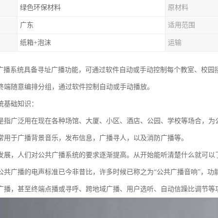
绿色环保材料
原材料
广东
适用范围
纸箱+泡沫
运输
园广播系统具备寻址广播功能，可通过软件自动或手动控制每个教室、校园
终端随意编排分组，通过软件控制自动或手动播放。
统基础知识：
是指广泛用在现在各种场馆、大厦、小区、酒店、公园、学校等场合，为
常用于广播背景音乐，发布信息，广播寻人，以及消防广播等。
发展，人们对公共广播系统的要求逐渐提高。从开始能听清楚什么就可以
公共广播的电声标准已今非昔比，许多时候已称之为“公共广播音响”，功
广播，甚至终端点播或寻呼、跨地域广播、用户选听、自动信躁比调节等