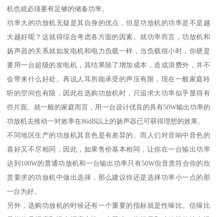
机也就必须要有足够的储备功率。
功率大的功放机无疑是其自身的优点，但是功放机的功率是不是越
大越好呢？这就得综合考虑各方面的因素。就功率而言，功放机和
扬声器的关系就如发电机和电力负载一样，当负载很小时，你硬是
要用一台超级的发电机，其结果除了增加成本，造成浪费外，并不
会带来什么好处。再说人耳所能承受的声压有限，现在一般家庭聆
听的空间也有限，因此在选购功放机时，只追求大功率似乎显得有
些片面。就一般的家庭而言，用一台设计优良的具有50W输出功率的
功放机去推动一对效率在86dB以上的扬声器已可获得理想的效果。
不同地区生产的功放机其音色是有差异的。而人们对音响中音色的
喜好又不尽相同，因此，如果售价基本相同，让你在一台输出功率
达到100W的普通功放机和一台输出功率只有50W但音质符合你的欣
赏要求的功放机中做出选择，那么建议你还是选择功率小一点的那
一台为好。
另外，选购功放机的时候还有一个重要的指标就是性噪比。信噪比