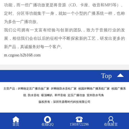
功能，而一些广播功放更是将音源（CD、卡座、收音和MP3等）、
定时、分区等功能集于一身，就如一个小型的广播系统一样，也称
为多合一广播功放。
我们公司拥有一支富有经验与创新的团队，致力于音频行业的发
展，相信我们会在以后的征程中不断探索新的工艺，研发出更多的
新产品，真诚服务好每一个客户。
m.czgoso.b2b168.com
Top
主营产品：IP网络定压广播功放厂家 IP网络防水音柱厂家 校园IP网络广播系统厂家 校园广播系
统 防水音柱 吸顶喇叭 草坪音箱 定压广播功放 室外防水号角
版权所有：深圳市鼎尊时代科技有限公司
首页
在线QQ
15818722296
在线留言