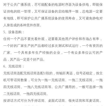
对于公共广播系统，尽可能配备的电源时序器为设备供电，即能保
证供电的统一管理，又可保证设备的启动顺序一致，总电源一定要
有地线，即可保护公共广播系统设备的使用寿命，又可避免静电对
人身造成的各种意外伤害。
5、设备选购：
任何一个产品不要光看外观，还要看其他用户评价和市场占有率，
一个好的厂家生产的产品都经过多次测试和试运行，一个有资历的
厂家、一个具有多年生产经验的企业，一个有众多单位认可的产
品，其产品一定是个好产品。
6、无线话筒：
无线话筒选配无线话筒选配U段的，传输距离远，信号还稳定，按主
机可带话筒数量，可分为一拖一无线话筒、一拖二无线话筒、一拖
四无线话筒、一拖八无线话筒等。公共广播用的，一般可选择一拖
二无线话筒、一拖四无线话筒。
按讲话方式可分为手持话筒、桌面式话筒、领夹话筒和耳麦话筒。