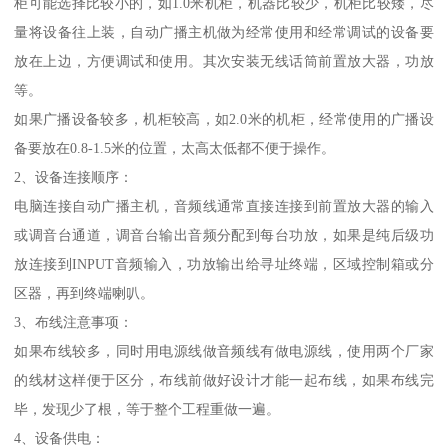
柜可能选择比较小的，如1.0米机柜，机器比较少，机柜比较矮，尽
量将设备往上装，自动广播主机做为经常使用和经常调试的设备要
放在上边，方便调试和使用。其次安装无线话筒前置放大器，功放
等。
如果广播设备较多，机柜较高，如2.0米的机柜，经常使用的广播设
备要放在0.8-1.5米的位置，太高太低都不便于操作。
2、设备连接顺序：
电脑连接自动广播主机，音频线通常直接连接到前置放大器的输入
或调音台通道，调音台输出音频分配到每台功放，如果是纯后级功
放连接到INPUT音频输入，功放输出给寻址终端，区域控制箱或分
区器，再到终端喇叭。
3、布线注意事项：
如果布线较多，同时用电源线做音频线有做电源线，使用两个厂家
的线材这样便于区分，布线前做好设计才能一起布线，如果布线完
毕，发现少了根，等于整个工程重做一遍。
4、设备供电：