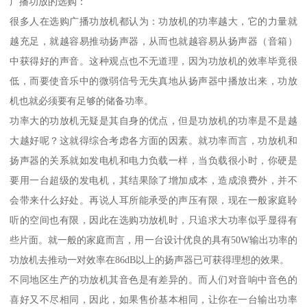
广播功放的选购：
很多人在选购广播功放机都认为：功放机的功率越大，它的力量就
越充足，就越容易推动扬声器，从而也就越容易从扬声器（音箱）
中获得好的声音。这种观点也不无道理，因为功放机的效率毕竟很
低，而要使音乐中的微弱信号无失真地从扬声器中播放出来，功放
机也就必须要有足够的储备功率。
功率大的功放机无疑是其自身的优点，但是功放机的功率是不是越
大越好呢？这就得综合考虑各方面的因素。就功率而言，功放机和
扬声器的关系就如发电机和电力负载一样，当负载很小时，你硬是
要用一台超级的发电机，其结果除了增加成本，造成浪费外，并不
会带来什么好处。再说人耳所能承受的声压有限，现在一般家庭聆
听的空间也有限，因此在选购功放机时，只追求大功率似乎显得有
些片面。就一般的家庭而言，用一台设计优良的具有50W输出功率的
功放机去推动一对效率在86dB以上的扬声器已可获得理想的效果。
不同地区生产的功放机其音色是有差异的。而人们对音响中音色的
喜好又不尽相同，因此，如果售价基本相同，让你在一台输出功率