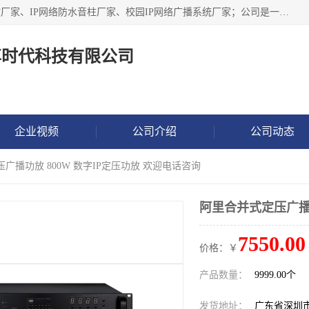
深圳市鼎尊时代科技有限公司主要从事：IP网络定压广播功放厂家、IP网络防水音柱厂家、校园IP网络广播系统厂家；公司是一家集研发、生产、销售公共广播器材于一体的现代电子科技企业。公司成立多年来，本着“自主研发技术、开拓稳定的产品”的宗旨，集多年的行业经验，引航广播行业的迅猛发展，使产品能够适应时代技术发展的需要。
尊时代科技有限公司
企业视频
公司介绍
公司动态
广播功放 800W 数字IP定压功放 欢迎电话咨询
阿里合并式定压广播功
7550.00
价格：￥
产品数量：
9999.00个
发货地址：
广东省深圳