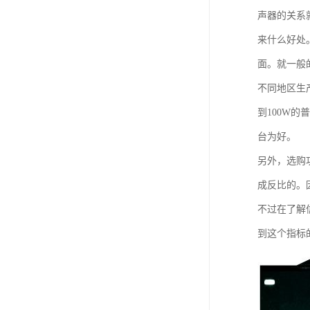
声器的关系
来什么好处
面。就一般
不同地区生
到100W
台为好。
另外，选购
成反比的。
不过在了解
到这个指标