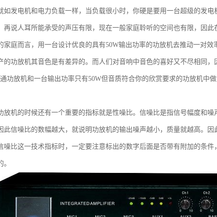
就如发电机和电力负载一样，当负载很小时，你硬是要用一台超级的发电
。再说人耳所能承受的声压有限，现在一般家庭聆听的空间也有限，因此
的家庭而言，用一台设计优良的具有50W输出功率的功放机去推动一对效率
产的功放机其音色是有差异的。而人们对音响中音色的喜好又不尽相同，
的普通功放机和一台输出功率只有50W但音质符合你的欣赏要求的功放机中
功放机的时候还有一个重要的指标就是性噪比。信噪比是指信号幅度和噪
因此信噪比的数幅越大，就说明功放机的输出噪声越小，质量就越高。因
信噪比这一技术指标时，一定要注意标出的数字后面是否带有附加的条件
的。