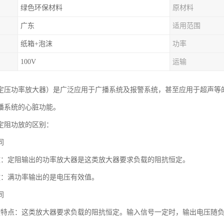
绿色环保材料
原材料
广东
适用范围
纸箱+泡沫
功率
100V
运输
定压功率放大器）是广泛应用于广播系统及报警系统，甚至应用于超声等
播系统的心脏功能。
定阻功放的区别：
同
放：定阻输出的功率放大器是这类放大器要求负载的阻抗恒定。
放：满功率输出的是电压有效值。
同
放特点：这类放大器要求负载的阻抗恒定。输入信号一定时，输出电压随