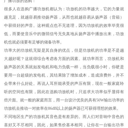
广播功放的选购：
很多人在选购广播功放机都认为：功放机的功率越大，它的力量就
越充足，就越容易推动扬声器，从而也就越容易从扬声器（音箱）
中获得好的声音。这种观点也不无道理，因为功放机的效率毕竟很
低，而要使音乐中的微弱信号无失真地从扬声器中播放出来，功放
机也就必须要有足够的储备功率。
功率大的功放机无疑是其自身的优点，但是功放机的功率是不是越
大越好呢？这就得综合考虑各方面的因素。就功率而言，功放机和
扬声器的关系就如发电机和电力负载一样，当负载很小时，你硬是
要用一台超级的发电机，其结果除了增加成本，造成浪费外，并不
会带来什么好处。再说人耳所能承受的声压有限，现在一般家庭聆
听的空间也有限，因此在选购功放机时，只追求大功率似乎显得有
些片面。就一般的家庭而言，用一台设计优良的具有50W输出功率的
功放机去推动一对效率在86dB以上的扬声器已可获得理想的效果。
不同地区生产的功放机其音色是有差异的。而人们对音响中音色的
喜好又不尽相同，因此，如果售价基本相同，让你在一台输出功率